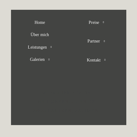
Home
Preise
Über mich
Partner
Leistungen
Galerien
Kontakt
MUSKAUER STR. 29
MAIL@KERNJULIAN.DE
02625 BAUTZEN, SACHSEN