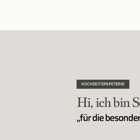
Home
Über mich
Leistungen
HOCHZEITSPAPETERIE
Hi, ich bin 
Galerien
„
für die besonde
Preise