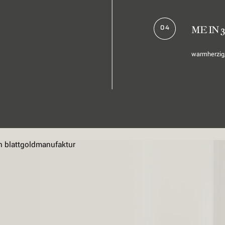
04
ME IN 
warmherzig,